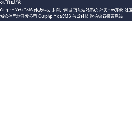
友情链接
Ourphp
YidaCMS
伟成科技
多商户商城
万能建站系统
外卖cms系统
社
城软件网站开发公司
Ourphp
YidaCMS
伟成科技
微信钻石投票系统