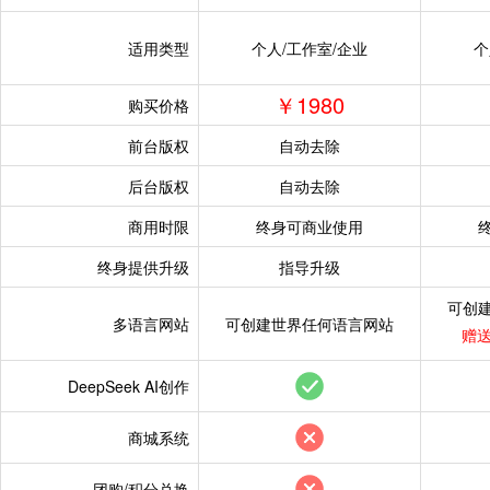
祝老板发财
“www.x****.cn”
祝老板发财
“www.uf****.co
祝老板发财
“www.wanningj*
祝老板发财
“www.netwe****.
适用类型
个人/工作室/企业
个
祝老板发财
“www.misenpac*
祝老板发财
“www.netwe****
￥1980
购买价格
祝老板发财
“www.lng****.c
祝老板发财
“www.ziyouz****
前台版权
自动去除
祝老板发财
“www.tjkan****.n
祝老板发财
“www.xiny****.c
后台版权
自动去除
祝老板发财
“www.uf****.co
祝老板发财
“www.****.170”
祝老板发财
“www.netwe****.
商用时限
终身可商业使用
祝老板发财
“www.****.com ”
祝老板发财
“www.netwe****
终身提供升级
指导升级
祝老板发财
“www.****.cn”
购
祝老板发财
“www.ziyouz****
祝老板发财
“www.cc****.co
可创
多语言网站
可创建世界任何语言网站
赠送
祝老板发财
“www.xiny****.c
祝老板发财
“www.new****.c
祝老板发财
“www.****.170”
祝老板发财
“www.jyls****.c
DeepSeek AI创作
祝老板发财
“www.****.com ”
祝老板发财
“www.ou****.net
商城系统
祝老板发财
“www.****.cn”
购
祝老板发财
“www.h****.cn”
团购/积分兑换