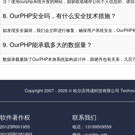
祝老板发财
“www.fx****.cn”
注！使用ourphp系统开发的网站，如获取或储存公民个人信息的，请自行
祝老板发财
“www.chin****.o
祝老板发财
“www.bnde****.
祝老板发财
“www.mx****.co
8. OurPHP安全吗，有什么安全技术措施？
祝老板发财
“www.sx****.cn”
祝老板发财
“www.i****.cn”
购
如发现安全漏洞，我们会立即进行修复，确保用户系统安全；OurPH
祝老板发财
“www.j****.cn”
购
祝老板发财
“www.isha****.c
9. OurPHP能承载多大的数据量？
祝老板发财
“www.****.sd”
购
祝老板发财
“www.yuehon***
祝老板发财
“www.chin****.o
祝老板发财
“www.rua****.ne
数据承载量除了OurPHP本身系统架构设计外，跟硬件也有关系，几
祝老板发财
“www.mx****.co
祝老板发财
“www.n****.cn”
祝老板发财
“www.i****.cn”
购
祝老板发财
“www.zhuxi****
祝老板发财
“www.isha****.c
祝老板发财
“www.btx****.c
Copyright 2007 - 2026 © 哈尔滨伟成科技有限公司 Technolog
祝老板发财
“www.yuehon***
祝老板发财
“www.jtgc****.c
祝老板发财
“www.rua****.ne
祝老板发财
“www.yitia****.
软件著作权
联系我们
祝老板发财
“www.n****.cn”
祝老板发财
“www.sjcg****.c
2012SR001955
电话：13199509559
祝老板发财
“www.zhuxi****
祝老板发财
“www.8261****.
2015SR0781993
微信：ourphp_net