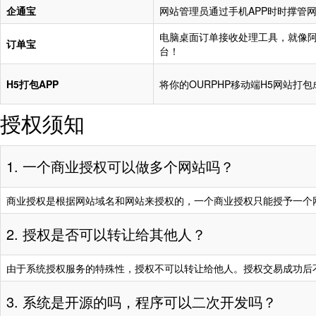
企通宝
网站管理员通过手机APP时时撑管
祝老板发财
“www.jt****.com
祝老板发财
“www.huangyuan
电脑桌面订单接收处理工具，就像阿
祝老板发财
“www.redia****.
订单宝
祝老板发财
“www.zk****.cn”
台！
祝老板发财
“www.xiuze****
祝老板发财
“www.g****.com
H5打包APP
将你的OURPHP移动端H5网站打
祝老板发财
“www.****.com”
祝老板发财
“www.****.cn”
购
授权须知
祝老板发财
“www.uk****.co
祝老板发财
“www.farmerp***
祝老板发财
“www.huangyuan
祝老板发财
“www.me****.cn
1. 一个商业授权可以做多个网站吗？
祝老板发财
“www.zk****.cn”
祝老板发财
“www.acce****.
祝老板发财
“www.g****.com
祝老板发财
“www.yc-****.cn
商业授权是根据网站域名和网站来授权的，一个商业授权只能授予一个
祝老板发财
“www.****.cn”
购
祝老板发财
“www.szxinjia**
2. 授权是否可以转让给其他人？
祝老板发财
“www.farmerp***
祝老板发财
“www.szke****.
祝老板发财
“www.me****.cn
祝老板发财
“www.zd****.co
由于系统授权服务的特殊性，授权不可以转让给他人。授权交易成功后
祝老板发财
“www.acce****.
祝老板发财
“www.qyb****.c
3. 系统是开源的吗，程序可以二次开发吗？