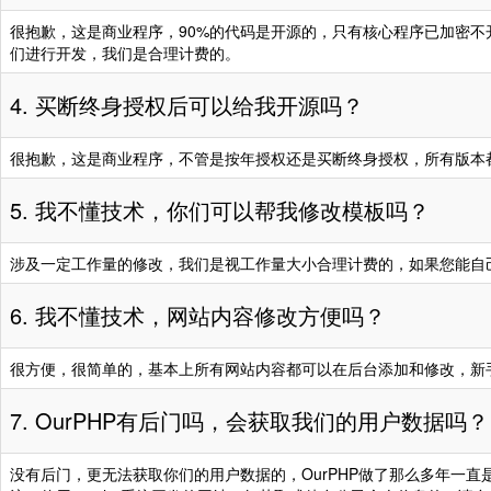
祝老板发财
“www.yc-****.cn
祝老板发财
“www.p****.com
很抱歉，这是商业程序，90%的代码是开源的，只有核心程序已加密不
祝老板发财
“www.szxinjia**
祝老板发财
“www.xj****.com
们进行开发，我们是合理计费的。
祝老板发财
“www.szke****.
祝老板发财
“www.h****.com
4. 买断终身授权后可以给我开源吗？
祝老板发财
“www.zd****.co
祝老板发财
“www.sc****.co
祝老板发财
“www.qyb****.c
祝老板发财
“www.elisast****
很抱歉，这是商业程序，不管是按年授权还是买断终身授权，所有版本
祝老板发财
“www.p****.com
祝老板发财
“www.s****.com
5. 我不懂技术，你们可以帮我修改模板吗？
祝老板发财
“www.xj****.com
祝老板发财
“www.ecgc****.n
涉及一定工作量的修改，我们是视工作量大小合理计费的，如果您能自
祝老板发财
“www.h****.com
祝老板发财
“www.jinlia****.
祝老板发财
“www.sc****.co
祝老板发财
“www.fx****.cn”
6. 我不懂技术，网站内容修改方便吗？
祝老板发财
“www.elisast****
祝老板发财
“www.bnde****.
很方便，很简单的，基本上所有网站内容都可以在后台添加和修改，新
祝老板发财
“www.s****.com
祝老板发财
“www.sx****.cn”
7. OurPHP有后门吗，会获取我们的用户数据吗？
祝老板发财
“www.ecgc****.n
祝老板发财
“www.j****.cn”
购
祝老板发财
“www.jinlia****.
祝老板发财
“www.****.sd”
购
没有后门，更无法获取你们的用户数据的，OurPHP做了那么多年一