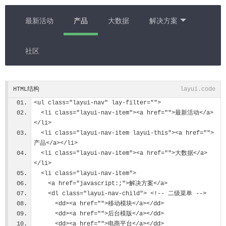
最新活动
产品
大数据
解决方案
社区
HTML结构
layui.code
<ul class="layui-nav" lay-filter="">
  <li class="layui-nav-item"><a href="">最新活动</a>
</li>
  <li class="layui-nav-item layui-this"><a href="">
产品</a></li>
  <li class="layui-nav-item"><a href="">大数据</a>
</li>
  <li class="layui-nav-item">
    <a href="javascript:;">解决方案</a>
    <dl class="layui-nav-child"> <!-- 二级菜单 -->
      <dd><a href="">移动模块</a></dd>
      <dd><a href="">后台模版</a></dd>
      <dd><a href="">电商平台</a></dd>