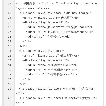
<!-- 侧边导航: <ul class="layui-nav layui-nav-tree 
layui-nav-side"> -->
  <li class="layui-nav-item layui-nav-itemed">
    <a href="javascript:;">默认展开</a>
    <dl class="layui-nav-child">
      <dd><a href="javascript:;">选项1</a></dd>
      <dd><a href="javascript:;">选项2</a></dd>
      <dd><a href="">跳转</a></dd>
    </dl>
  </li>
  <li class="layui-nav-item">
    <a href="javascript:;">解决方案</a>
    <dl class="layui-nav-child">
      <dd><a href="">移动模块</a></dd>
      <dd><a href="">后台模版</a></dd>
      <dd><a href="">电商平台</a></dd>
    </dl>
  </li>
  <li class="layui-nav-item"><a href="">产品</a>
</li>
  <li class="layui-nav-item"><a href="">大数据</a>
</li>