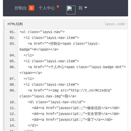
控制台
个人中心
我
9
HTML结构
layui.code
<ul class="layui-nav">
  <li class="layui-nav-item">
    <a href="">控制台<span class="layui-
badge">9</span></a>
  </li>
  <li class="layui-nav-item">
    <a href="">个人中心<span class="layui-badge-dot">
</span></a>
  </li>
  <li class="layui-nav-item">
    <a href=""><img src="http://t.cn/RCzsdCq" 
class="layui-nav-img">我</a>
    <dl class="layui-nav-child">
      <dd><a href="javascript:;">修改信息</a></dd>
      <dd><a href="javascript:;">安全管理</a></dd>
      <dd><a href="javascript:;">退了</a></dd>
    </dl>