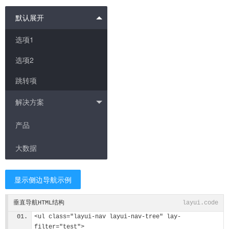
默认展开
选项1
选项2
跳转项
解决方案
产品
大数据
显示侧边导航示例
垂直导航HTML结构
layui.code
<ul class="layui-nav layui-nav-tree" lay-
filter="test">