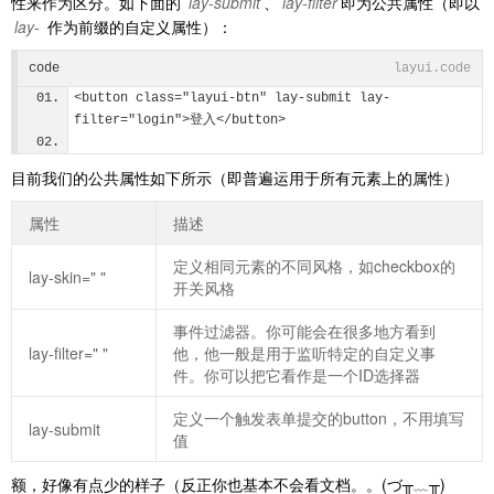
性来作为区分。如下面的
lay-submit
、
lay-filter
即为公共属性（即以
lay-
作为前缀的自定义属性）：
code
layui.code
<button class="layui-btn" lay-submit lay-
filter="login">登入</button>      
目前我们的公共属性如下所示（即普遍运用于所有元素上的属性）
属性
描述
定义相同元素的不同风格，如checkbox的
lay-skin=" "
开关风格
事件过滤器。你可能会在很多地方看到
lay-filter=" "
他，他一般是用于监听特定的自定义事
件。你可以把它看作是一个ID选择器
定义一个触发表单提交的button，不用填写
lay-submit
值
额，好像有点少的样子（反正你也基本不会看文档。。(づ╥﹏╥)