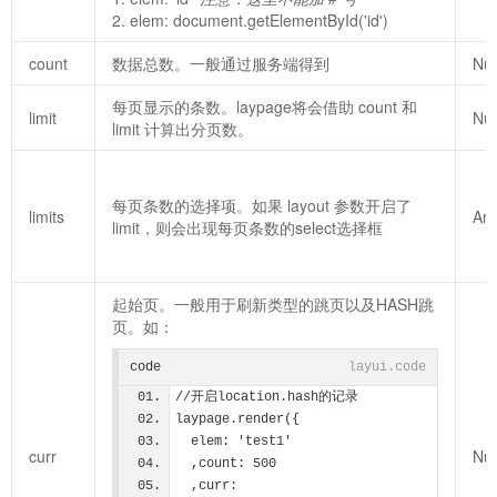
2. elem: document.getElementById('id')
count
数据总数。一般通过服务端得到
Nu
每页显示的条数。laypage将会借助 count 和
limit
Nu
limit 计算出分页数。
每页条数的选择项。如果 layout 参数开启了
limits
Arr
limit，则会出现每页条数的select选择框
起始页。一般用于刷新类型的跳页以及HASH跳
页。如：
code
layui.code
//开启location.hash的记录
laypage.render({
  elem: 'test1'
curr
Nu
  ,count: 500
  ,curr: 