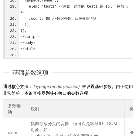
  laypage.render({
    elem: 'test1' //注意，这里的 test1 是 ID，不用加 # 
号
    ,count: 50 //数据总数，从服务端得到
  });
});
</script>
</body>
</html>
基础参数选项
通过核心方法：
laypage.render(options)
来设置基础参数。由于使用
非常简单，本篇直接罗列核心接口的参数选项
参数选
说明
类
项
指向存放分页的容器，值可以是容器ID、DOM
对象。如：
elem
Str
1. elem: 'id'
注意：这里不能加 # 号