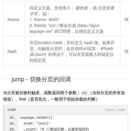
自定义主题。支持传入：
颜色值
，或
任意普通
字符
。如：
theme
1. theme: '#c00'
Str
2. theme: 'xxx' //将会生成 class="layui-
laypage-xxx" 的CSS类，以便自定义主题
开启location.hash，并自定义 hash 值。如果开
启，在触发分页时，会自动对url追加：
#!hash
hash
Str
值={curr}
利用这个，可以在页面载入时就定位
到指定页
jump - 切换分页的回调
当分页被切换时触发，函数返回两个参数：
obj
（当前分页的所有选
项值）、first（是否首次，一般用于初始加载的判断）
code
layui.code
laypage.render({
  elem: 'test1'
  ,count: 70 //数据总数，从服务端得到