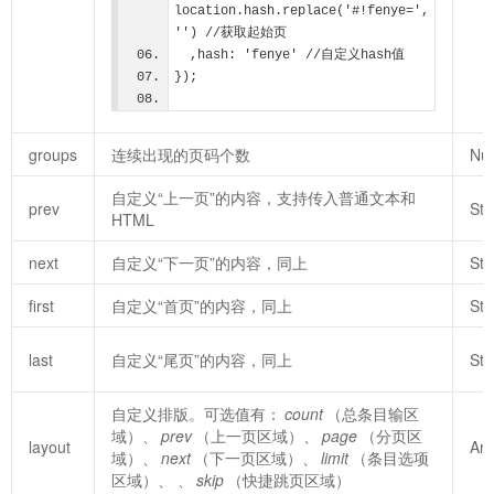
location.hash.replace('#!fenye=', 
'') //获取起始页
  ,hash: 'fenye' //自定义hash值
});          
groups
连续出现的页码个数
Nu
自定义“上一页”的内容，支持传入普通文本和
prev
Str
HTML
next
自定义“下一页”的内容，同上
Str
first
自定义“首页”的内容，同上
Str
last
自定义“尾页”的内容，同上
Str
自定义排版。可选值有：
count
（总条目输区
域）、
prev
（上一页区域）、
page
（分页区
layout
Arr
域）、
next
（下一页区域）、
limit
（条目选项
区域）、 、
skip
（快捷跳页区域）