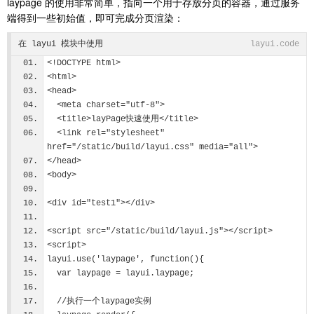
laypage 的使用非常简单，指向一个用于存放分页的容器，通过服务
端得到一些初始值，即可完成分页渲染：
在 layui 模块中使用
layui.code
<!DOCTYPE html>
<html>
<head>
  <meta charset="utf-8">
  <title>layPage快速使用</title>
  <link rel="stylesheet" 
href="/static/build/layui.css" media="all">
</head>
<body>
<div id="test1"></div>
<script src="/static/build/layui.js"></script>
<script>
layui.use('laypage', function(){
  var laypage = layui.laypage;
  //执行一个laypage实例