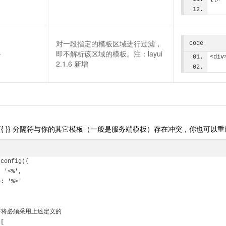
对一段指定的模板区域进行过滤，
code
}
即不解析该区域的模板。注：layui
<di
2.1.6 新增
{{ }} 分隔符与你的其它模板（一般是服务端模板）存在冲突，你也可以
.config({
n: '<%',
se: '%>'
符将必须采用上述定义的
([