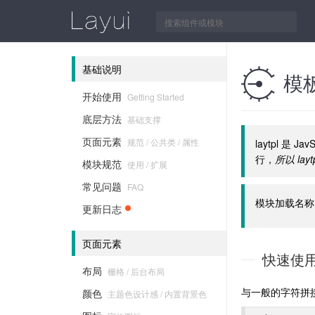
基础说明

模板
开始使用
Getting Started
底层方法
基础支撑
页面元素
规范 / 公共类 / 属性
laytpl 
行，
所以 la
模块规范
使用 / 扩展
常见问题
FAQ
模块加载名称
更新日志
页面元素
快速使
布局
栅格 / 后台布局
与一般的字符拼接
颜色
主题色设计感 / 内置背景色