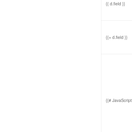
{{ d.field }}
{{= d.field }}
{{# JavaScri