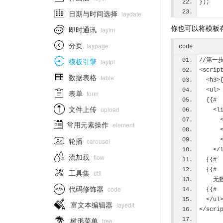
}); 

日期与时间选择
laydate
你也可以将模板

即时通讯
layim

分页
laypage
code

模板引擎
//第一
laytpl
<scrip

数据表格
table
  <h3
  <ul>

表单
form
  {{#

文件上传
upload
    <
 
常用元素操作

element
 

轮播
 
carousel
    <

流加载
flow
  {{#

  {{#
工具集
util
   

代码修饰器
code
  {{#
  </ul

富文本编辑器
layedit
</scri
1.0.9:

树形菜单
tree