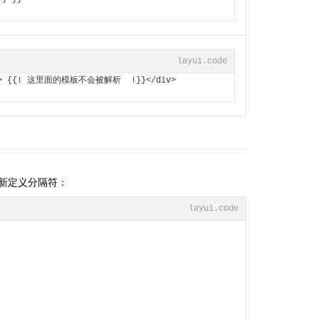
layui.code
v> {{! 这里面的模板不会被解析  !}}</div>
重新定义分隔符：
layui.code