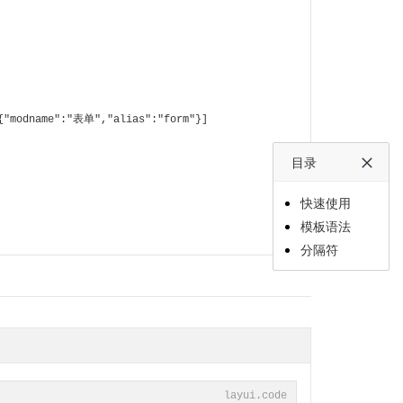
,{"modname":"表单","alias":"form"}]
目录
快速使用
模板语法
分隔符
layui.code