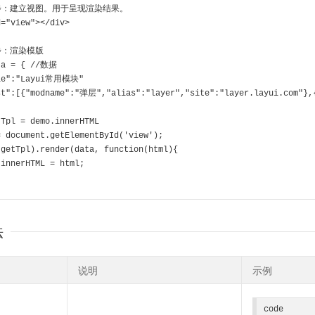
步：建立视图。用于呈现渲染结果。
d="view"></div>
步：渲染模版
ta = { //数据
itle":"Layui常用模块"
list":[{"modname":"弹层","alias":"layer","site":"layer.layui.com"}
tTpl = demo.innerHTML
= document.getElementById('view');
(getTpl).render(data, function(html){
w.innerHTML = html;
法
说明
示例
code