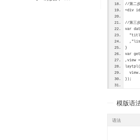
1.0.9:
//第二
<div i
//第三
var da
  "t
  ,"
}
var ge
,view 
laytpl
  vie
});
模版语
语法