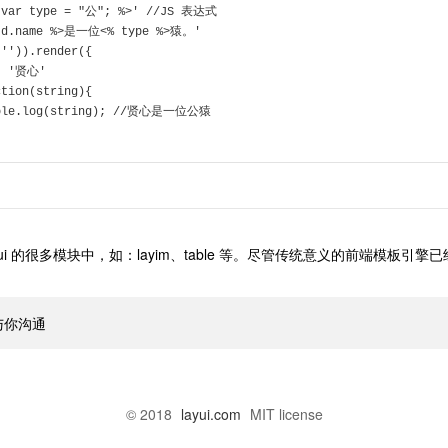
%# var type = "公"; %>' //JS 表达式
<% d.name %>是一位<% type %>猿。'
('')).render({
e: '贤心'
ction(string){
nsole.log(string); //贤心是一位公猿
在 layui 的很多模块中，如：layim、table 等。尽管传统意义的前端模板
心与你沟通
© 2018
layui.com
MIT license