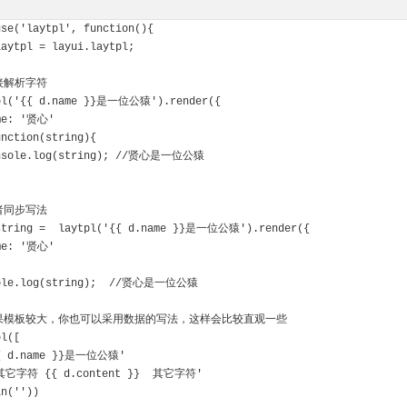
use('laytpl', function(){
 laytpl = layui.laytpl;
/直接解析字符
ytpl('{{ d.name }}是一位公猿').render({
 name: '贤心'
function(string){
  console.log(string); //贤心是一位公猿
/或者同步写法
r string =  laytpl('{{ d.name }}是一位公猿').render({
 name: '贤心'
nsole.log(string);  //贤心是一位公猿
/如果模板较大，你也可以采用数据的写法，这样会比较直观一些
pl([
  '{{ d.name }}是一位公猿'
  ,'其它字符 {{ d.content }}  其它字符'
oin(''))