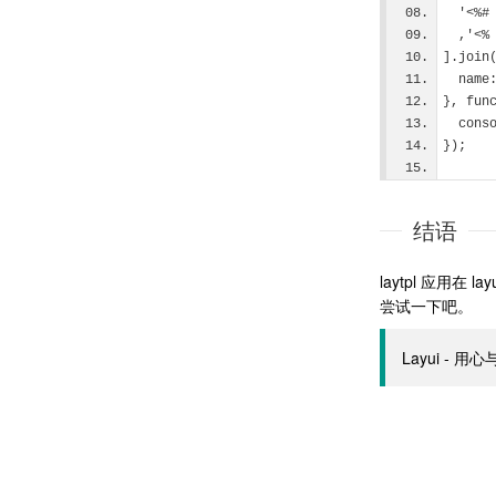
  '<
  ,'
].join
  nam
}, fun
  co
});   
结语
laytpl 应用
尝试一下吧。
Layui - 用