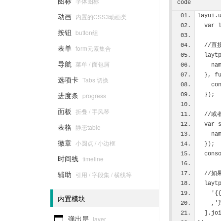
图标
字体图标
code
动画
内置的CSS3动画类
layui.
  var
按钮
button组
  /
表单
form元素集合
  la
导航
菜单 / 面包屑
   
  }, 
选项卡
Tabs 切换
  
进度条
progress
  });
面板
折叠 / 手风琴
  /
  va
表格
静态table
   
徽章
小圆点 / 小边框
  });
  co
时间线
timeline
辅助
引用 / 字段集 / 横线等
  /
  layt
  
内置模块
  
  ].j

弹出层
layer