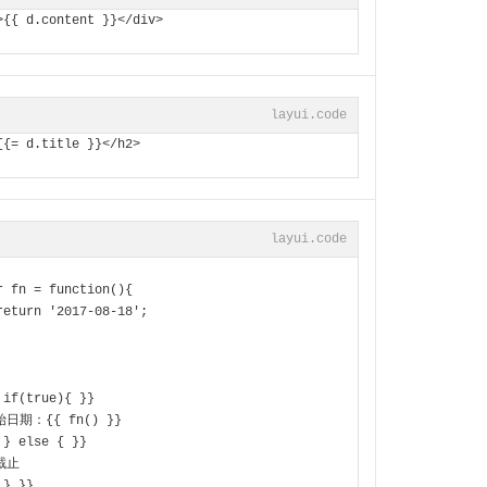
>{{ d.content }}</div>
layui.code
{{= d.title }}</h2>
layui.code
 
var fn = function(){
    return '2017-08-18';
 
 if(true){ }}
开始日期：{{ fn() }}
 } else { }}
已截止
 } }}           