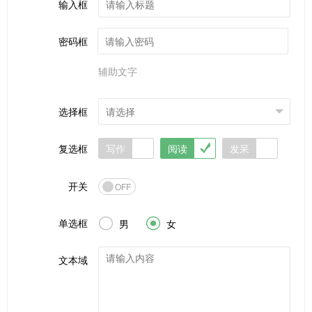
输入框
密码框
辅助文字
选择框



复选框
写作
阅读
发呆
开关
OFF
单选框


男
女
文本域