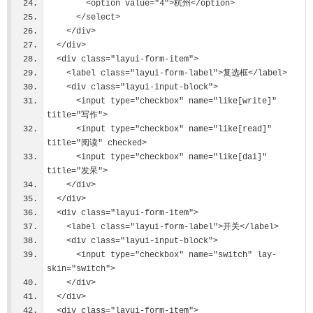
        <option value="4">杭州</option>
      </select>
    </div>
  </div>
  <div class="layui-form-item">
    <label class="layui-form-label">复选框</label>
    <div class="layui-input-block">
      <input type="checkbox" name="like[write]" 
title="写作">
      <input type="checkbox" name="like[read]" 
title="阅读" checked>
      <input type="checkbox" name="like[dai]" 
title="发呆">
    </div>
  </div>
  <div class="layui-form-item">
    <label class="layui-form-label">开关</label>
    <div class="layui-input-block">
      <input type="checkbox" name="switch" lay-
skin="switch">
    </div>
  </div>
  <div class="layui-form-item">