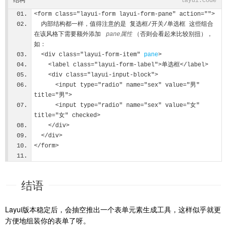
结构
layui.code
<form class="layui-form layui-form-pane" action="">
  内部结构都一样，值得注意的是 复选框/开关/单选框 这些组合
在该风格下需要额外添加 
pane属性
（否则会看起来比较别扭），
如：
  <div class="layui-form-item" 
pane
>
    <label class="layui-form-label">单选框</label>
    <div class="layui-input-block">
      <input type="radio" name="sex" value="男" 
title="男">
      <input type="radio" name="sex" value="女" 
title="女" checked>
    </div>
  </div>
</form>
结语
Layui版本稳定后，会抽空推出一个表单元素生成工具，这样似乎就更
方便地组装你的表单了呀。