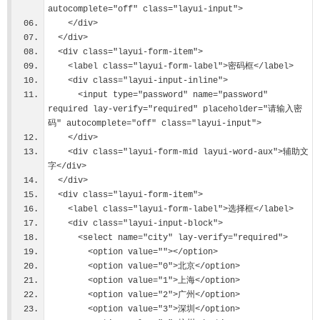
autocomplete="off" class="layui-input">
    </div>
  </div>
  <div class="layui-form-item">
    <label class="layui-form-label">密码框</label>
    <div class="layui-input-inline">
      <input type="password" name="password" 
required lay-verify="required" placeholder="请输入密
码" autocomplete="off" class="layui-input">
    </div>
    <div class="layui-form-mid layui-word-aux">辅助文
字</div>
  </div>
  <div class="layui-form-item">
    <label class="layui-form-label">选择框</label>
    <div class="layui-input-block">
      <select name="city" lay-verify="required">
        <option value=""></option>
        <option value="0">北京</option>
        <option value="1">上海</option>
        <option value="2">广州</option>
        <option value="3">深圳</option>