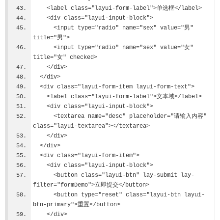
    <label class="layui-form-label">单选框</label>
    <div class="layui-input-block">
      <input type="radio" name="sex" value="男" 
title="男">
      <input type="radio" name="sex" value="女" 
title="女" checked>
    </div>
  </div>
  <div class="layui-form-item layui-form-text">
    <label class="layui-form-label">文本域</label>
    <div class="layui-input-block">
      <textarea name="desc" placeholder="请输入内容" 
class="layui-textarea"></textarea>
    </div>
  </div>
  <div class="layui-form-item">
    <div class="layui-input-block">
      <button class="layui-btn" lay-submit lay-
filter="formDemo">立即提交</button>
      <button type="reset" class="layui-btn layui-
btn-primary">重置</button>
    </div>