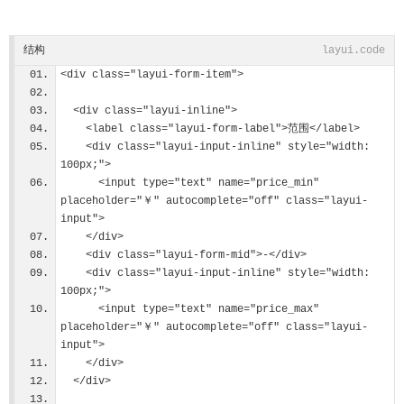
结构
layui.code
<div class="layui-form-item">
  <div class="layui-inline">
    <label class="layui-form-label">范围</label>
    <div class="layui-input-inline" style="width: 
100px;">
      <input type="text" name="price_min" 
placeholder="￥" autocomplete="off" class="layui-
input">
    </div>
    <div class="layui-form-mid">-</div>
    <div class="layui-input-inline" style="width: 
100px;">
      <input type="text" name="price_max" 
placeholder="￥" autocomplete="off" class="layui-
input">
    </div>
  </div>