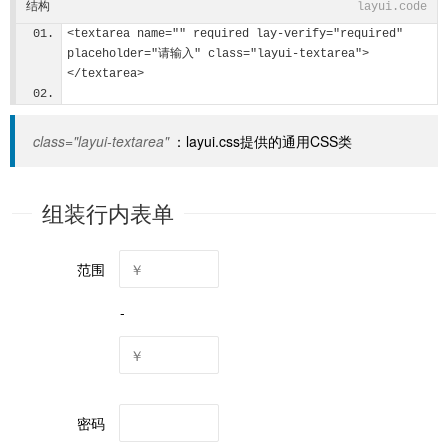
结构
layui.code
<textarea name="" required lay-verify="required" 
placeholder="请输入" class="layui-textarea">
</textarea>
class="layui-textarea"
：layui.css提供的通用CSS类
组装行内表单
范围
-
密码