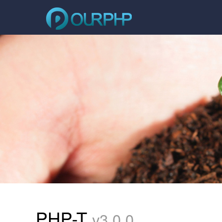
PHP-T
v3.0.0