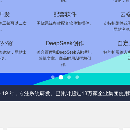
能。
码。
微信，钉
开发
配套软件
云
美工都可以二次
围绕系统多款配套软件和插件。
支持把附件或
发。
网站浏览
言外贸
DeepSeek创作
自定
言建站，网站出
整合百度和DeepSeek AI模型，
好的扩展输入
方便。
编辑文章、商品时用AI帮您创
作。
6 深耕 19 年 , 专注系统研发。已累计超过13万家企业集