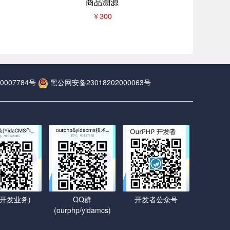
商品溯源
￥300
0007784号
黑公网安备23018202000063号
(开发业务)
QQ群
开发者公众号
(ourphp/yidamcs)