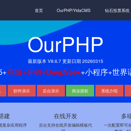
首页
OurPHP/YidaCMS
钻石投票系统
OurPHP
最新版本 V8.6.7 更新日期 20260315
5+
商城+分销+DeepSeek
+小程序+世界
载
软件演示
后台演示
商业授权
系统介绍
搭建
在线开发
多
现复杂应用程序
后台支持在线开发编辑模板代
一次配置即可在