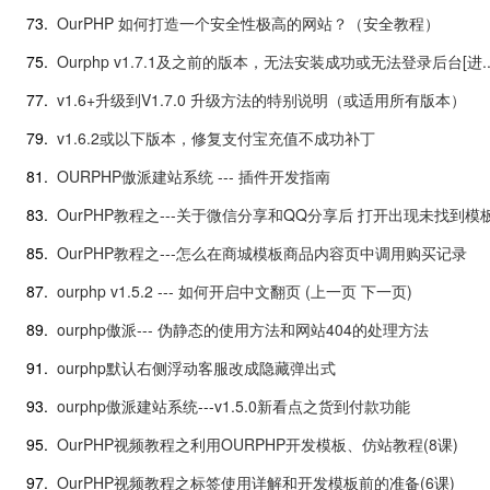
73.
OurPHP 如何打造一个安全性极高的网站？（安全教程）
75.
Ourphp v1.7.1及之前的版本，无法安装成功或无法登录后台[进..
77.
v1.6+升级到V1.7.0 升级方法的特别说明（或适用所有版本）
79.
v1.6.2或以下版本，修复支付宝充值不成功补丁
81.
OURPHP傲派建站系统 --- 插件开发指南
83.
OurPHP教程之---关于微信分享和QQ分享后 打开出现未找到模
85.
OurPHP教程之---怎么在商城模板商品内容页中调用购买记录
87.
ourphp v1.5.2 --- 如何开启中文翻页 (上一页 下一页)
89.
ourphp傲派--- 伪静态的使用方法和网站404的处理方法
91.
ourphp默认右侧浮动客服改成隐藏弹出式
93.
ourphp傲派建站系统---v1.5.0新看点之货到付款功能
95.
OurPHP视频教程之利用OURPHP开发模板、仿站教程(8课)
97.
OurPHP视频教程之标签使用详解和开发模板前的准备(6课)