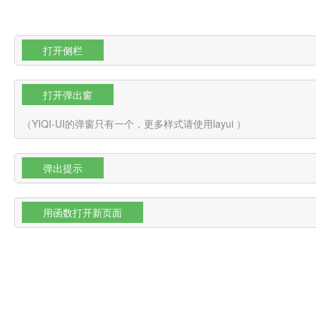
关闭(我是头部)
关闭(我是头部)
关闭(我是头部)
打开侧栏
打开弹出窗
（YIQI-UI的弹窗只有一个，更多样式请使用layui ）
弹出提示
用函数打开新页面